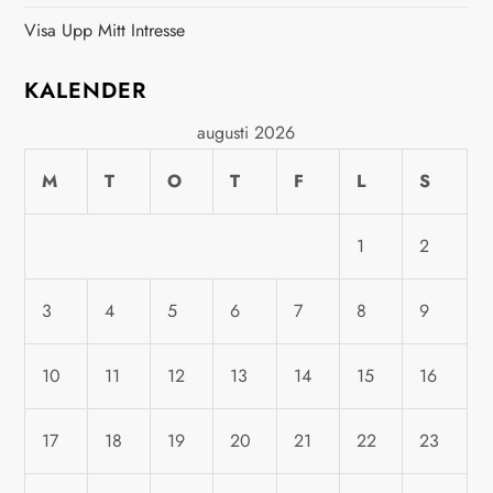
n
Visa Upp Mitt Intresse
a
KALENDER
v
augusti 2026
i
M
T
O
T
F
L
S
g
1
2
e
3
4
5
6
7
8
9
r
10
11
12
13
14
15
16
i
n
17
18
19
20
21
22
23