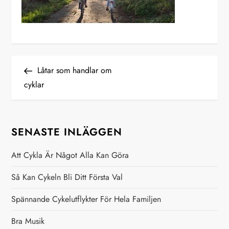
I
Previous
Låtar som handlar om
Post
cyklar
n
l
SENASTE INLÄGGEN
ä
Att Cykla Är Något Alla Kan Göra
g
Så Kan Cykeln Bli Ditt Första Val
g
Spännande Cykelutflykter För Hela Familjen
s
Bra Musik