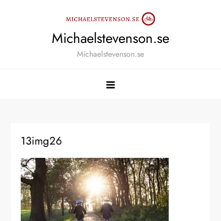
Skip
to
content
Michaelstevenson.se
Michaelstevenson.se
13img26