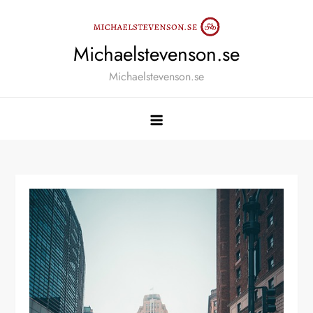
Skip
to
content
Michaelstevenson.se
Michaelstevenson.se