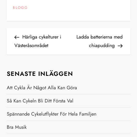
BLOGG
I
Previous
Next
Härliga cykelturer i
Ladda batterierna med
Post
Post
Västeråsområdet
chiapudding
n
l
SENASTE INLÄGGEN
ä
Att Cykla Är Något Alla Kan Göra
g
Så Kan Cykeln Bli Ditt Första Val
g
Spännande Cykelutflykter För Hela Familjen
s
Bra Musik