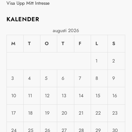
n
Visa Upp Mitt Intresse
a
KALENDER
v
augusti 2026
i
M
T
O
T
F
L
S
g
1
2
e
3
4
5
6
7
8
9
r
10
11
12
13
14
15
16
i
n
17
18
19
20
21
22
23
g
24
25
26
27
28
29
30